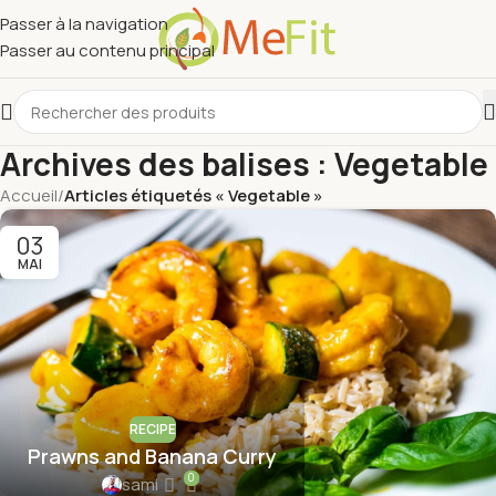
Passer à la navigation
Passer au contenu principal
Archives des balises : Vegetable
Accueil
/
Articles étiquetés « Vegetable »
03
MAI
RECIPE
Prawns and Banana Curry
0
sami