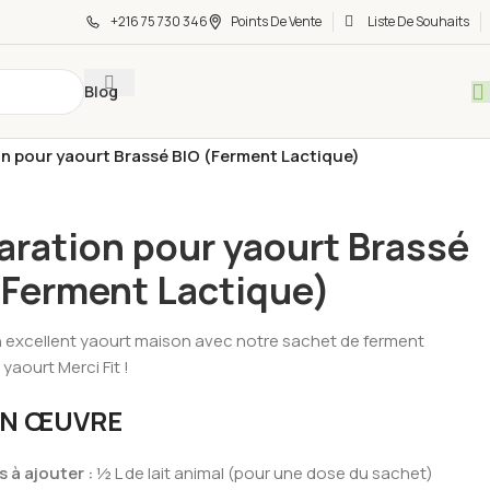
+216 75 730 346
Points De Vente
Liste De Souhaits
Blog
op
/
Régime Sans Gluten BIO
/
Petits Déjeuner sans gluten - BIO
/
n pour yaourt Brassé BIO (Ferment Lactique)
aration pour yaourt Brassé
(Ferment Lactique)
n excellent yaourt maison avec notre sachet de ferment
 yaourt Merci Fit !
EN ŒUVRE
 à ajouter :
½ L de lait animal (pour une dose du sachet)