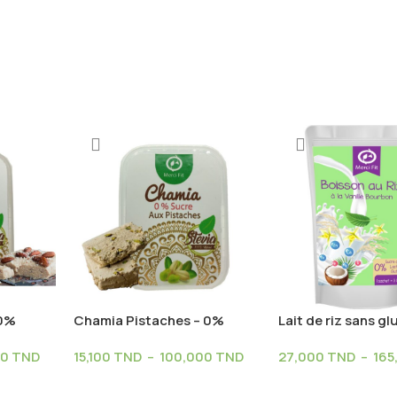
 0%
Chamia Pistaches – 0%
Lait de riz sans gl
Sucre
poudre instantan
00
TND
15,100
TND
–
100,000
TND
27,000
TND
–
165