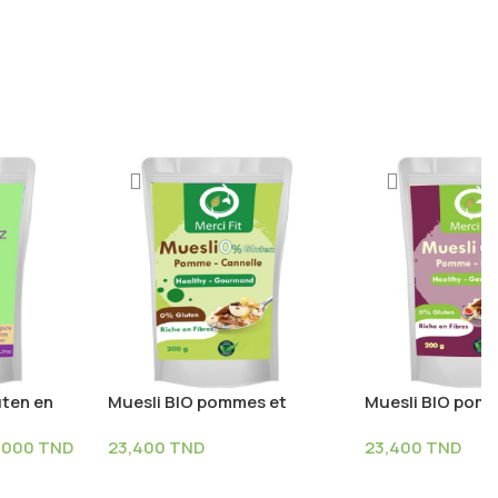
uten en
Muesli BIO pommes et
Muesli BIO pomm
ée
cannelle – 0% Gluten
– 0% Gluten
,000
TND
23,400
TND
23,400
TND