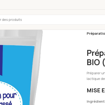
Accueil
/
Sh
Préparatio
Prép
BIO 
Préparer u
lactique de
MISE 
Ingrédients