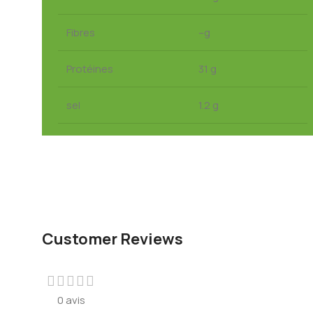
Fibres
–g
Protéines
31 g
sel
1.2 g
Customer Reviews
0 avis