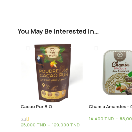
You May Be Interested In…
Cacao Pur BIO
Chamia Amandes –
Sucre
14,400
TND
–
88,0
3.3
25,000
TND
–
129,000
TND