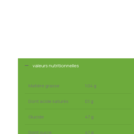
valeurs nutritionnelles
Matière grasse
1.04 g
Dont acide saturés
0.1 g
Glucide
47 g
Dont sucre
47 g