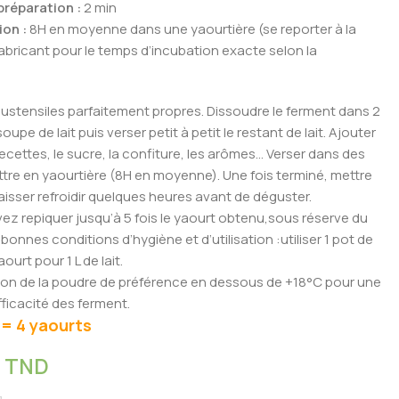
réparation :
2 min
on :
8H en moyenne dans une yaourtière (se reporter à la
abricant pour le temps d’incubation exacte selon la
s ustensiles parfaitement propres. Dissoudre le ferment dans 2
soupe de lait puis verser petit à petit le restant de lait. Ajouter
ecettes, le sucre, la confiture, les arômes… Verser dans des
tre en yaourtière (8H en moyenne). Une fois terminé, mettre
 laisser refroidir quelques heures avant de déguster.
ez repiquer jusqu’à 5 fois le yaourt obtenu,sous réserve du
bonnes conditions d’hygiène et d’utilisation :utiliser 1 pot de
ourt pour 1 L de lait.
on de la poudre de préférence en dessous de +18°C pour une
fficacité des ferment.
 = 4 yaourts
0
TND