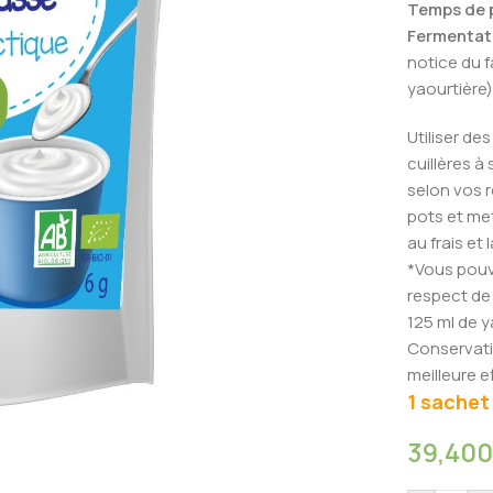
Temps de p
Fermentati
notice du f
yaourtière)
Utiliser de
cuillères à 
selon vos r
pots et met
au frais et
*Vous pouv
respect de 
125 ml de ya
Conservati
meilleure e
1 sachet
39,40