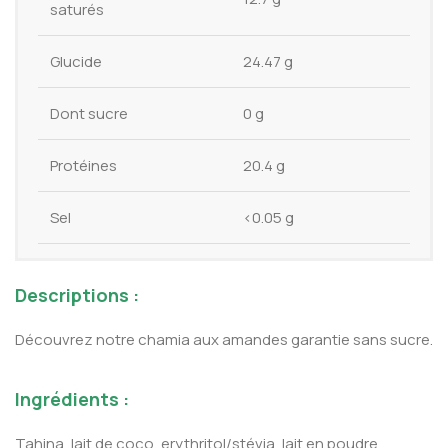
saturés
Glucide
24.47 g
Dont sucre
0 g
Protéines
20.4 g
Sel
<0.05 g
Descriptions :
Découvrez notre chamia aux amandes garantie sans sucre.
Ingrédients :
Tahina, lait de coco, erythritol/stévia, lait en poudre,