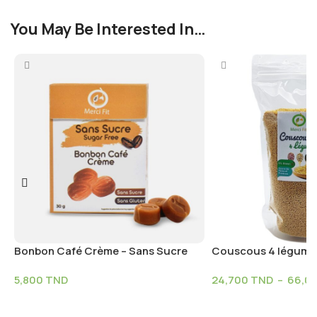
You May Be Interested In…
Bonbon Café Crème – Sans Sucre
Couscous 4 légumes
5,800
TND
24,700
TND
–
66,0
Ajouter Au Panier
Choix Des Options