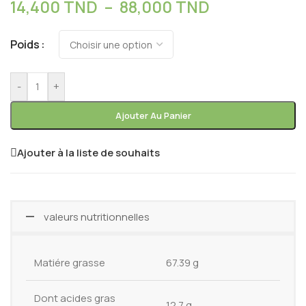
14,400
TND
–
88,000
TND
Poids
-
+
Ajouter Au Panier
Ajouter à la liste de souhaits
valeurs nutritionnelles
Matiére grasse
67.39 g
Dont acides gras
12.7 g